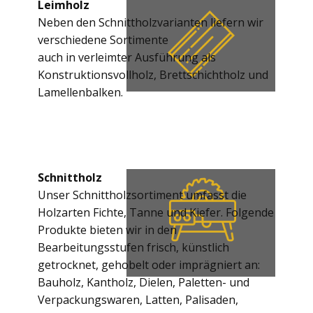
Leimholz
Neben den Schnittholzvarianten liefern wir
verschiedene Sortimente
auch in verleimter Ausführung als
Konstruktionsvollholz, Brettschichtholz und
Lamellenbalken.
Schnittholz
Unser Schnittholzsortiment umfasst die
Holzarten Fichte, Tanne und Kiefer. Folgende
Produkte bieten wir in den
Bearbeitungsstufen frisch, künstlich
getrocknet, gehobelt oder imprägniert an:
Bauholz, Kantholz, Dielen, Paletten- und
Verpackungswaren, Latten, Palisaden,